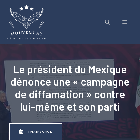
Aller
au
contenu
Menu
Le président du Mexique
dénonce une « campagne
de diffamation » contre
lui-même et son parti
1 MARS 2024