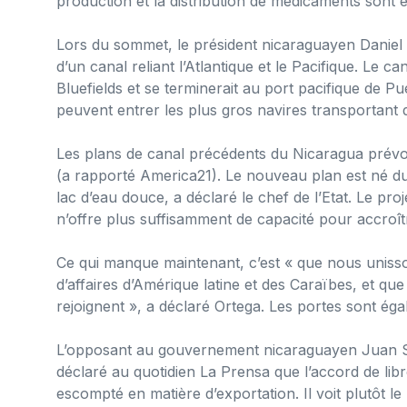
production et la distribution de médicaments sont
Lors du sommet, le président nicaraguayen Daniel
d’un canal reliant l’Atlantique et le Pacifique. Le c
Bluefields et se terminerait au port pacifique de Pue
peuvent entrer les plus gros navires transportant
Les plans de canal précédents du Nicaragua prévoy
(a rapporté America21). Le nouveau plan est né du f
lac d’eau douce, a déclaré le chef de l’Etat. Le pr
n’offre plus suffisamment de capacité pour accro
Ce qui manque maintenant, c’est « que nous uniss
d’affaires d’Amérique latine et des Caraïbes, et q
rejoignent », a déclaré Ortega. Les portes sont ég
L’opposant au gouvernement nicaraguayen Juan Seb
déclaré au quotidien La Prensa que l’accord de lib
escompté en matière d’exportation. Il voit plutôt 