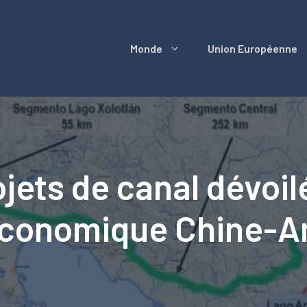
Monde
Union Européenne
jets de canal dévoil
économique Chine-Am