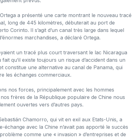
 également prévus.
 Ortega a présenté une carte montrant le nouveau tracé
anal, long de 445 kilomètres, débuterait au port de
rto Corinto. Il s’agit d’un canal très large dans lequel
 d’énormes marchandises, a déclaré Ortega.
aient un tracé plus court traversant le lac Nicaragua
ait qu’il existe toujours un risque d’accident dans un
ojet constitue une alternative au canal de Panama, qui
ître les échanges commerciaux.
ons nos forces, principalement avec les hommes
ue nos frères de la République populaire de Chine nous
alement ouvertes vers d’autres pays.
astián Chamorro, qui vit en exil aux Etats-Unis, a
re-échange avec la Chine n’avait pas apporté le succès
le problème comme une « invasion » d’entreprises et de