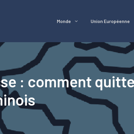
Monde
Union Européenne
sse : comment quitte
inois