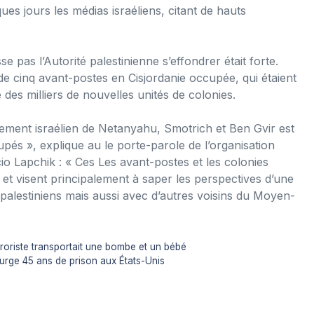
ques jours les médias israéliens, citant de hauts
e pas l’Autorité palestinienne s’effondrer était forte.
n de cinq avant-postes en Cisjordanie occupée, qui étaient
e des milliers de nouvelles unités de colonies.
nement israélien de Netanyahu, Smotrich et Ben Gvir est
upés », explique au le porte-parole de l’organisation
io Lapchik : « Ces Les avant-postes et les colonies
s et visent principalement à saper les perspectives d’une
 palestiniens mais aussi avec d’autres voisins du Moyen-
roriste transportait une bombe et un bébé
urge 45 ans de prison aux États-Unis