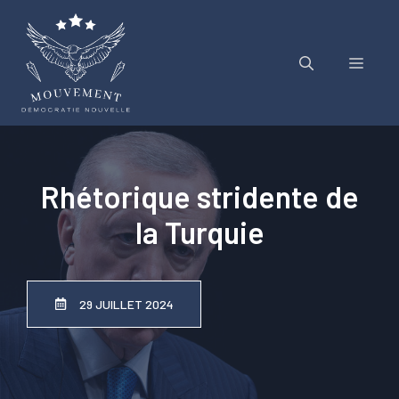
Aller
au
contenu
Menu
Rhétorique stridente de
la Turquie
29 JUILLET 2024