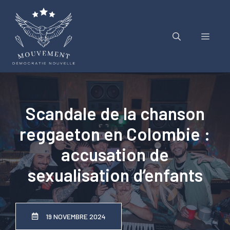
Aller
au
contenu
Menu
Scandale de la chanson
reggaeton en Colombie :
accusation de
sexualisation d’enfants
19 NOVEMBRE 2024