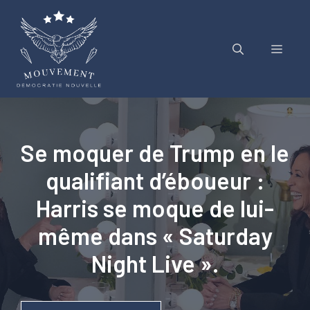
Aller
au
contenu
Menu
Se moquer de Trump en le
qualifiant d’éboueur :
Harris se moque de lui-
même dans « Saturday
Night Live ».