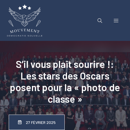
Aller
au
contenu
Menu
S’il vous plaît sourire !:
Les stars des Oscars
posent pour la « photo de
classe »
27 FÉVRIER 2025