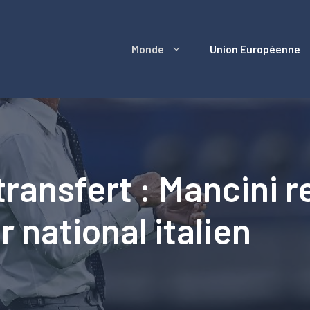
Monde
Union Européenne
ransfert : Mancini re
 national italien