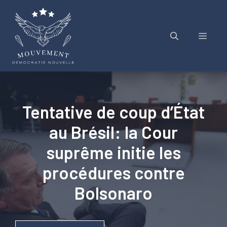
Aller
au
contenu
Menu
Tentative de coup d’État
au Brésil: la Cour
suprême initie les
procédures contre
Bolsonaro