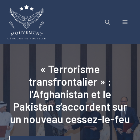
Aller
au
contenu
Menu
« Terrorisme
transfrontalier » :
l’Afghanistan et le
Pakistan s’accordent sur
un nouveau cessez-le-feu