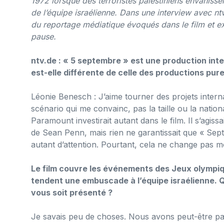
1972 lorsque des terroristes palestiniens envahisse
de l’équipe israélienne.
Dans une interview avec ntv
du reportage médiatique évoqués dans le film et e
pause.
ntv.de : « 5 septembre » est une production int
est-elle différente de celle des productions pu
Léonie Benesch : J’aime tourner des projets internati
scénario qui me convainc, pas la taille ou la nationa
Paramount investirait autant dans le film. Il s’agis
de Sean Penn, mais rien ne garantissait que « Septem
autant d’attention. Pourtant, cela ne change pas 
Le film couvre les événements des Jeux olympiqu
tendent une embuscade à l’équipe israélienne. Q
vous soit présenté ?
Je savais peu de choses. Nous avons peut-être pas