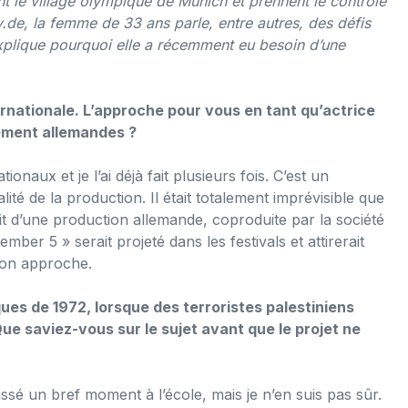
nt le village olympique de Munich et prennent le contrôle
.de, la femme de 33 ans parle, entre autres, des défis
xplique pourquoi elle a récemment eu besoin d’une
ernationale. L’approche pour vous en tant qu’actrice
rement allemandes ?
onaux et je l’ai déjà fait plusieurs fois. C’est un
lité de la production. Il était totalement imprévisible que
sait d’une production allemande, coproduite par la société
ber 5 » serait projeté dans les festivals et attirerait
mon approche.
es de 1972, lorsque des terroristes palestiniens
ue saviez-vous sur le sujet avant que le projet ne
sé un bref moment à l’école, mais je n’en suis pas sûr.