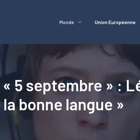
Monde
Union Européenne
te « 5 septembre » :
r la bonne langue »