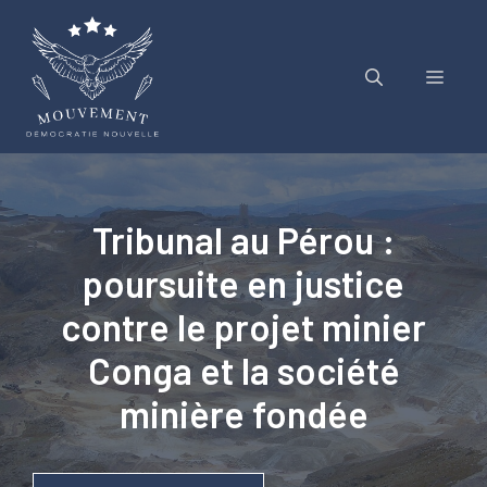
Aller
au
contenu
Menu
Tribunal au Pérou :
poursuite en justice
contre le projet minier
Conga et la société
minière fondée