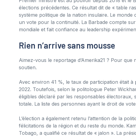
Premier ministre est au pouvoir depuis 2018 et le 
élections précédentes. Ce résultat dit de « table r
système politique de la nation insulaire. Le monde
un vote pour la continuité. La Barbade compte sur l
mondiale et fait confiance au leadership expérimen
Rien n’arrive sans mousse
Aimez-vous le reportage d’Amerika21 ? Pour que n
soutien.
Avec environ 41 %, le taux de participation était à
2022. Toutefois, selon le politologue Peter Wickham
éligibles déclaré par les responsables électoraux, 
totale. La liste des personnes ayant le droit de voter
L’élection a également retenu l’attention de la pol
félicitations de la région et du reste du monde. Ka
Tobago, a qualifié ce résultat de « jalon ». La pr