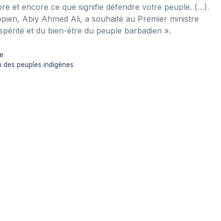
e et encore ce que signifie défendre votre peuple.
(…).
iopien, Abiy Ahmed Ali, a souhaité au Premier ministre
périté et du bien-être du peuple barbadien ».
he
n des peuples indigènes