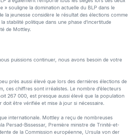
BLP a également remporté tous les sièges lors des deux
ase » souligne la domination actuelle du BLP dans le
 de la jeunesse considère le résultat des élections comme
a stabilité politique dans une phase d’incertitude
té de Mottley.
ous puissions continuer, nous avons besoin de votre
 peu près aussi élevé que lors des dernières élections de
, ces chiffres sont irréalistes. Le nombre d’électeurs
soit 267 000, est presque aussi élevé que la population
 doit être vérifiée et mise à jour si nécessaire.
itique internationale. Mottley a reçu de nombreuses
mla Persad-Bissessar, Première ministre de Trinité-et-
ésidente de la Commission européenne, Ursula von der