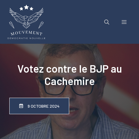
Aller
au
contenu
Menu
Votez contre le BJP au
Cachemire
9 OCTOBRE 2024