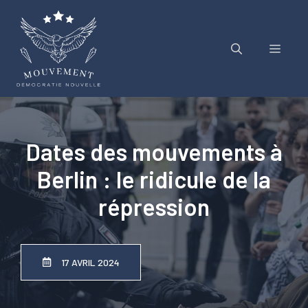
Aller
au
contenu
Menu
Dates des mouvements à
Berlin : le ridicule de la
répression
17 AVRIL 2024