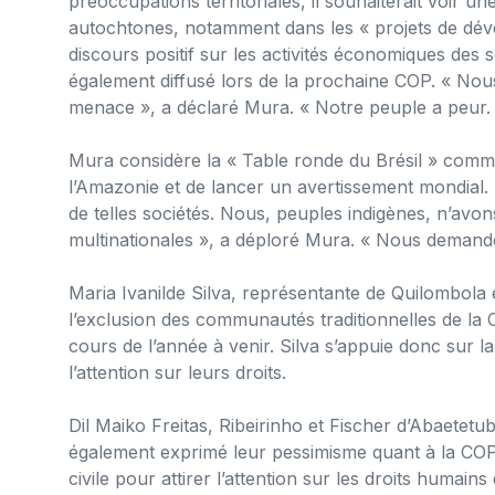
préoccupations territoriales, il souhaiterait voir u
autochtones, notamment dans les « projets de dév
discours positif sur les activités économiques des s
également diffusé lors de la prochaine COP. « Nous
menace », a déclaré Mura. « Notre peuple a peur.
Mura considère la « Table ronde du Brésil » comme
l’Amazonie et de lancer un avertissement mondial.
de telles sociétés. Nous, peuples indigènes, n’avons
multinationales », a déploré Mura. « Nous demando
Maria Ivanilde Silva, représentante de Quilombola e
l’exclusion des communautés traditionnelles de la 
cours de l’année à venir. Silva s’appuie donc sur la
l’attention sur leurs droits.
Dil Maiko Freitas, Ribeirinho et Fischer d’Abaetetub
également exprimé leur pessimisme quant à la COP30
civile pour attirer l’attention sur les droits humai