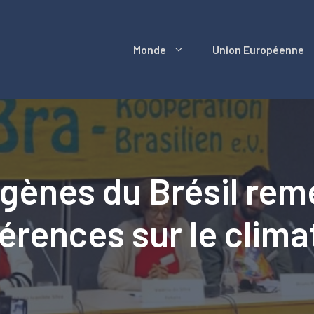
Monde
Union Européenne
igènes du Brésil rem
férences sur le clim