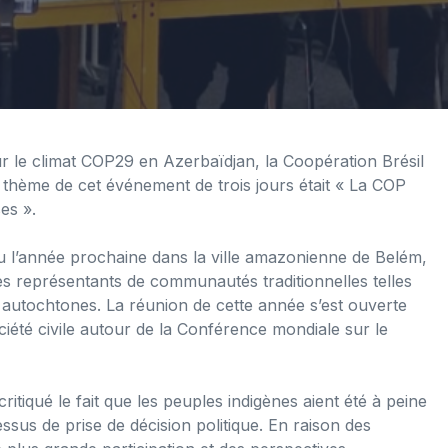
 le climat COP29 en Azerbaïdjan, la Coopération Brésil
e thème de cet événement de trois jours était « La COP
es ».
lieu l’année prochaine dans la ville amazonienne de Belém,
es représentants de communautés traditionnelles telles
s autochtones. La réunion de cette année s’est ouverte
ciété civile autour de la Conférence mondiale sur le
ritiqué le fait que les peuples indigènes aient été à peine
ssus de prise de décision politique. En raison des