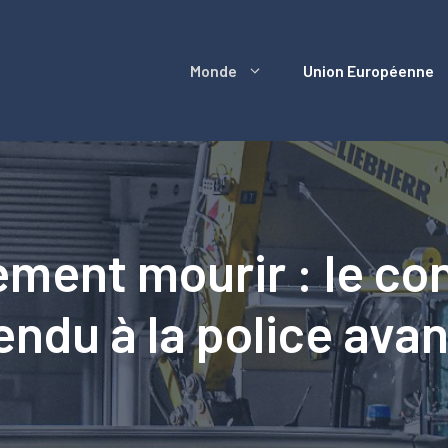
Monde
Union Européenne
lement mourir : le co
rendu à la police ava