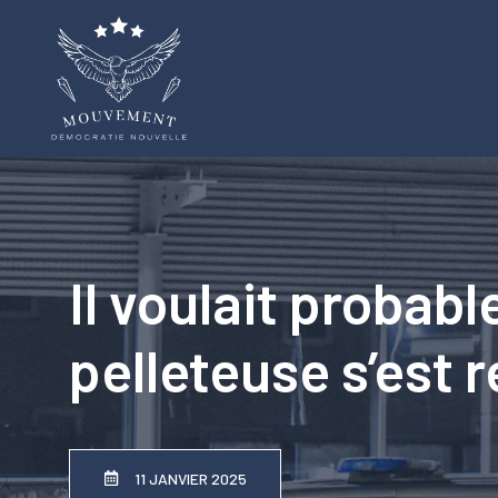
Aller
au
contenu
Il voulait probab
pelleteuse s’est 
11 JANVIER 2025