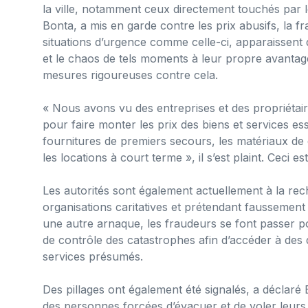
la ville, notamment ceux directement touchés par l
Bonta, a mis en garde contre les prix abusifs, la f
situations d’urgence comme celle-ci, apparaissent d
et le chaos de tels moments à leur propre avantag
mesures rigoureuses contre cela.
« Nous avons vu des entreprises et des propriétai
pour faire monter les prix des biens et services essen
fournitures de premiers secours, les matériaux de 
les locations à court terme », il s’est plaint. Ceci est
Les autorités sont également actuellement à la re
organisations caritatives et prétendant faussement 
une autre arnaque, les fraudeurs se font passer p
de contrôle des catastrophes afin d’accéder à des
services présumés.
Des pillages ont également été signalés, a déclaré 
des personnes forcées d’évacuer et de voler leurs b