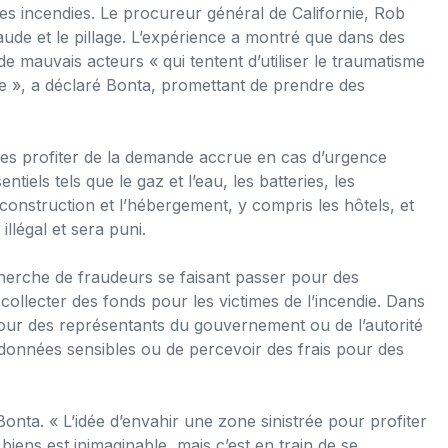
es incendies. Le procureur général de Californie, Rob
raude et le pillage. L’expérience a montré que dans des
e mauvais acteurs « qui tentent d’utiliser le traumatisme
e », a déclaré Bonta, promettant de prendre des
res profiter de la demande accrue en cas d’urgence
tiels tels que le gaz et l’eau, les batteries, les
construction et l’hébergement, y compris les hôtels, et
 illégal et sera puni.
cherche de fraudeurs se faisant passer pour des
collecter des fonds pour les victimes de l’incendie. Dans
our des représentants du gouvernement ou de l’autorité
 données sensibles ou de percevoir des frais pour des
Bonta. « L’idée d’envahir une zone sinistrée pour profiter
iens est inimaginable, mais c’est en train de se