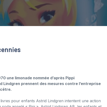
cennies
1970 une limonade nommée d’après Pippi
rid Lindgren prennent des mesures contre l’entreprise
ncêtre.
ivres pour enfants Astrid Lindgren intentent une action
 soda appelé « Pipi ». Astrid Lindgren AB, les enfants et