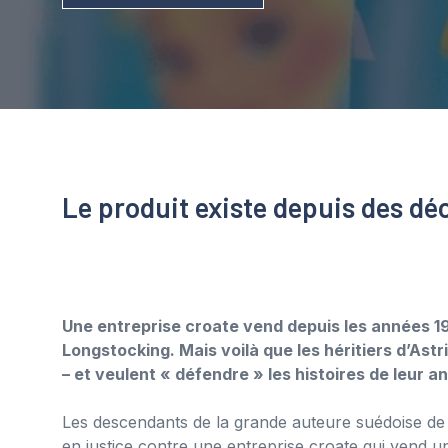
Le produit existe depuis des dé
Une entreprise croate vend depuis les années 
Longstocking. Mais voilà que les héritiers d’Ast
– et veulent « défendre » les histoires de leur a
Les descendants de la grande auteure suédoise de l
en justice contre une entreprise croate qui vend un