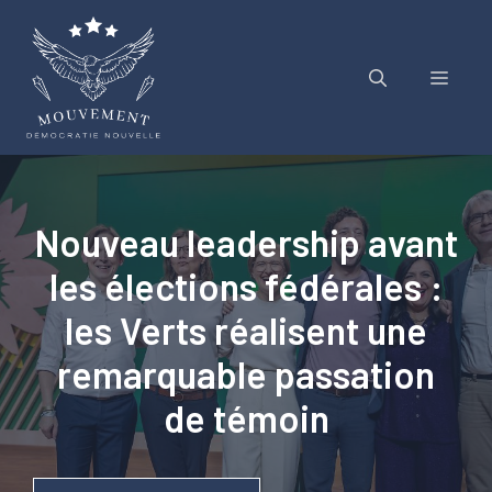
Aller
au
contenu
Menu
Nouveau leadership avant
les élections fédérales :
les Verts réalisent une
remarquable passation
de témoin