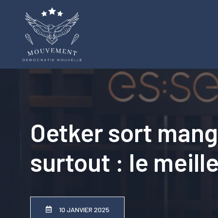
Aller
au
contenu
Oetker sort mange
surtout : le meil
10 JANVIER 2025