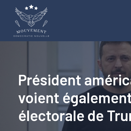
Aller
au
contenu
Président américa
voient également 
électorale de Tr