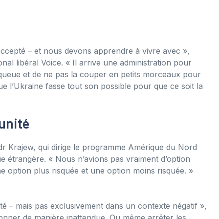
ccepté – et nous devons apprendre à vivre avec »,
al libéral Voice. « Il arrive une administration pour
a queue et de ne pas la couper en petits morceaux pour
ue l’Ukraine fasse tout son possible pour que ce soit la
unité
ndr Krajew, qui dirige le programme Amérique du Nord
que étrangère. « Nous n’avions pas vraiment d’option
 une option plus risquée et une option moins risquée. »
lité – mais pas exclusivement dans un contexte négatif »,
s donner de manière inattendue. Ou même arrêter les