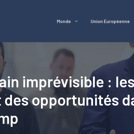
Monde
Union Européenne
in imprévisible : le
des opportunités da
ump