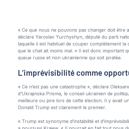
« Ce que nous ne pouvons pas changer doit être a
déclare Yaroslav Yurchyshyn, député du parti nation
laquelle il est habituel de couper complètement l
que le chat ait moins mal. » Il est donc important q
queue russe et non ukrainienne qui soit piratée.
L’imprévisibilité comme opport
« Ce n’est pas une catastrophe », déclare Oleksa
d’Ukrajinska Prisma, le conseil ukrainien de politi
meilleure ou pire lors de cette élection. Il y avait
Donald Trump est clairement le premier.
« Trump est synonyme d’instabilité et d’imprévisibi
a poursuivi Krajew. « Il pourrait en fait tout nou