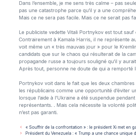
Dans l’ensemble, je me sens très calme – pas seulem
pas une catastrophe parce qu’il y a une compréhe
Mais ce ne sera pas facile. Mais ce ne serait pas f
Le publiciste vedette Vitali Portnykov est tout sau
Contrairement à Kamala Harris, il ne représente auc
voit même un « très mauvais jour » pour le Kremlin
candidats que sur le chaos qui résulterait de la ca
propagande russe a toujours souligné qu’il y aurait 
Après tout, personne ne doute de qui a remporté le
Portnykov voit dans le fait que les deux chambre
les républicains comme une opportunité d’éviter un
lorsque l’aide à l’Ukraine a été suspendue pendant
représentants. . Mais cela nécessite la volonté pol
n’est pas garanti.
« Souffrir de la confrontation » : le président Xi met en
Président du Venezuela : « Trump a une chance unique de