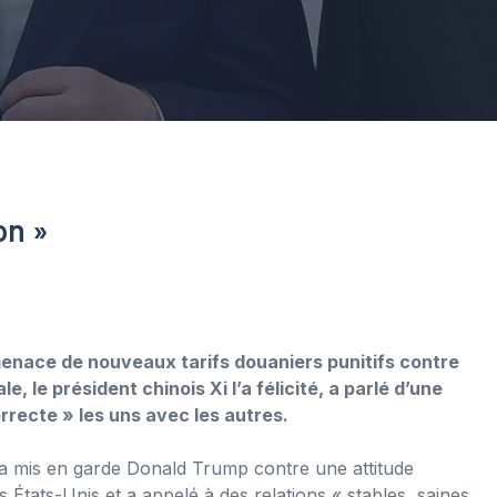
on »
enace de nouveaux tarifs douaniers punitifs contre
, le président chinois Xi l’a félicité, a parlé d’une
orrecte » les uns avec les autres.
ng a mis en garde Donald Trump contre une attitude
s États-Unis et a appelé à des relations « stables, saines