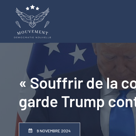
Aller
au
contenu
« Souffrir de la c
garde Trump cont
9 NOVEMBRE 2024