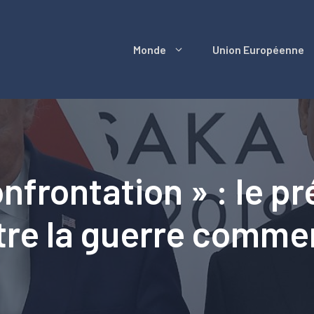
Monde
Union Européenne
onfrontation » : le p
re la guerre commer