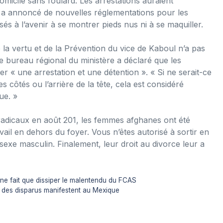
omicile sans foulard. Les arrestations auraient
a annoncé de nouvelles réglementations pour les
s à l’avenir à se montrer pieds nus ni à se maquiller.
 la vertu et de la Prévention du vice de Kaboul n’a pas
 bureau régional du ministère a déclaré que les
er « une arrestation et une détention ». « Si ne serait-ce
es côtés ou l’arrière de la tête, cela est considéré
ue. »
 radicaux en août 201, les femmes afghanes ont été
vail en dehors du foyer. Vous n’êtes autorisé à sortir en
exe masculin. Finalement, leur droit au divorce leur a
t ne fait que dissiper le malentendu du FCAS
s des disparus manifestent au Mexique