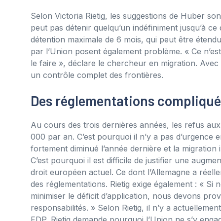
Selon Victoria Rietig, les suggestions de Huber son
peut pas détenir quelqu’un indéfiniment jusqu’à ce 
détention maximale de 6 mois, qui peut être étendu
par l’Union posent également problème. « Ce n’est 
le faire », déclare le chercheur en migration. Avec 
un contrôle complet des frontières.
Des réglementations compliqu
Au cours des trois dernières années, les refus aux
000 par an. C’est pourquoi il n’y a pas d’urgence 
fortement diminué l’année dernière et la migration 
C’est pourquoi il est difficile de justifier une aug
droit européen actuel. Ce dont l’Allemagne a réelle
des réglementations. Rietig exige également : « Si
minimiser le déficit d’application, nous devons pr
responsabilités. » Selon Rietig, il n’y a actuellemen
FDP. Rietig demande pourquoi l’Union ne s’y enga