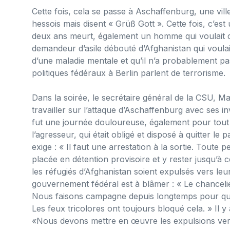
Cette fois, cela se passe à Aschaffenburg, une vill
hessois mais disent « Grüß Gott ». Cette fois, c’es
deux ans meurt, également un homme qui voulait c
demandeur d’asile débouté d’Afghanistan qui voulait e
d’une maladie mentale et qu’il n’a probablement p
politiques fédéraux à Berlin parlent de terrorisme.
Dans la soirée, le secrétaire général de la CSU, Ma
travailler sur l’attaque d’Aschaffenburg avec ses in
fut une journée douloureuse, également pour tout l
l’agresseur, qui était obligé et disposé à quitter le
exige : « Il faut une arrestation à la sortie. Toute 
placée en détention provisoire et y rester jusqu’à 
les réfugiés d’Afghanistan soient expulsés vers leur
gouvernement fédéral est à blâmer : « Le chanceli
Nous faisons campagne depuis longtemps pour que l
Les feux tricolores ont toujours bloqué cela. » Il y
«Nous devons mettre en œuvre les expulsions vers