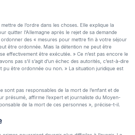
mettre de l’ordre dans les choses. Elle explique la
 pour quitter l’Allemagne après le rejet de sa demande
rs ordonner des « mesures pour mettre fin à votre séjour
eut être ordonnée. Mais la détention ne peut être
sse effectivement être exécutée. » Ce n’est pas encore le
ons pas s’il s’agit d’un échec des autorités, c’est-à-dire
t pu être ordonnée ou non. » La situation juridique est
ne sont pas responsables de la mort de l’enfant et de
eur présumé, affirme l’expert et journaliste du Moyen-
sponsable de la mort de ces personnes », précise-t-il.
e
crimes pourraient devenir plus difficiles à l’avenir. La