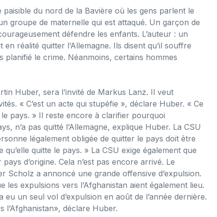
e paisible du nord de la Bavière où les gens parlent le
t un groupe de maternelle qui est attaqué. Un garçon de
ourageusement défendre les enfants. L’auteur : un
n réalité quitter l’Allemagne. Ils disent qu’il souffre
as planifié le crime. Néanmoins, certains hommes
rtin Huber, sera l’invité de Markus Lanz. Il veut
vités. « C’est un acte qui stupéfie », déclare Huber. « Ce
e pays. » Il reste encore à clarifier pourquoi
 pays, n’a pas quitté l’Allemagne, explique Huber. La CSU
personne légalement obligée de quitter le pays doit être
ce qu’elle quitte le pays. » La CSU exige également que
 pays d’origine. Cela n’est pas encore arrivé. Le
er Scholz a annoncé une grande offensive d’expulsion.
es expulsions vers l’Afghanistan aient également lieu.
 a eu un seul vol d’expulsion en août de l’année dernière.
 l’Afghanistan», déclare Huber.